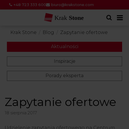
+48 723 333 600
biuro@krakstone.com
Krak
Stone
Krak Stone
Blog
Zapytanie ofertowe
Aktualności
Inspiracje
Porady eksperta
Zapytanie ofertowe
18 sierpnia 2017
Udzielenie zapytania ofertowego na Centrum