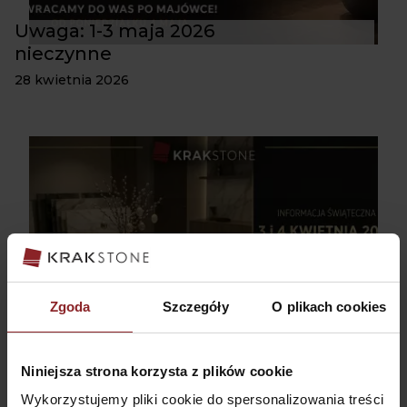
Uwaga: 1-3 maja 2026
nieczynne
28 kwietnia 2026
Zgoda
Szczegóły
O plikach cookies
Święta Wielkanocne
Niniejsza strona korzysta z plików cookie
Wykorzystujemy pliki cookie do spersonalizowania treści
1 kwietnia 2026