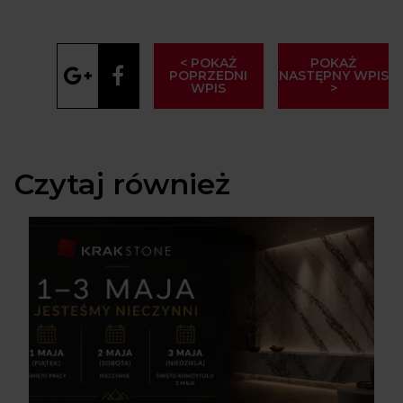
< POKAŻ
POKAŻ
POPRZEDNI
NASTĘPNY WPIS
WPIS
>
Czytaj również