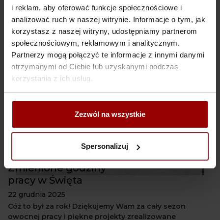
i reklam, aby oferować funkcje społecznościowe i
Radosnych i cudownych Świąt Wielkanocnych! Poniżej
analizować ruch w naszej witrynie. Informacje o tym, jak
nasze godziny otwarcia w ten wyjątkowy czas
korzystasz z naszej witryny, udostępniamy partnerom
społecznościowym, reklamowym i analitycznym.
Partnerzy mogą połączyć te informacje z innymi danymi
otrzymanymi od Ciebie lub uzyskanymi podczas
korzystania z ich usług.
Zezwól na wszystkie
Spersonalizuj
Zmienione godziny
pracy w Święta
22 grudnia 2025
Cóż to był za rok! Dziękujemy Wam za cały sezon
owocnej pracy i piękne projekty zrealizowane