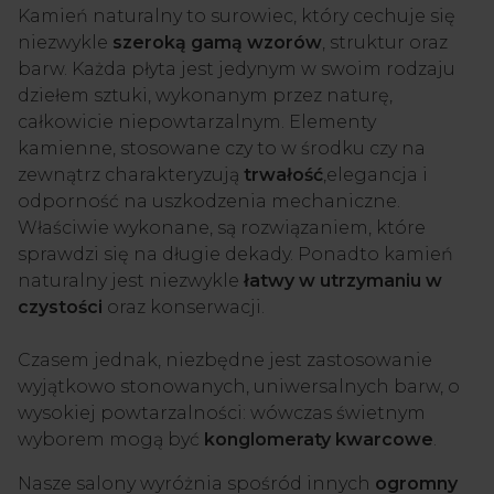
Kamień naturalny to surowiec, który cechuje się
niezwykle
szeroką gamą wzorów
, struktur oraz
barw. Każda płyta jest jedynym w swoim rodzaju
dziełem sztuki, wykonanym przez naturę,
całkowicie niepowtarzalnym. Elementy
kamienne, stosowane czy to w środku czy na
zewnątrz charakteryzują
trwałość
,elegancja i
odporność na uszkodzenia mechaniczne.
Właściwie wykonane, są rozwiązaniem, które
sprawdzi się na długie dekady. Ponadto kamień
naturalny jest niezwykle
łatwy w utrzymaniu w
czystości
oraz konserwacji.
Czasem jednak, niezbędne jest zastosowanie
wyjątkowo stonowanych, uniwersalnych barw, o
wysokiej powtarzalności: wówczas świetnym
wyborem mogą być
konglomeraty kwarcowe
.
Nasze salony wyróżnia spośród innych
ogromny