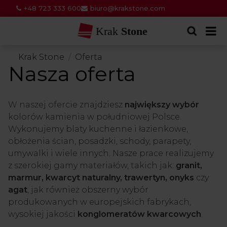
+48 723 333 600
biuro@krakstone.com
Krak
Stone
Krak Stone
Oferta
Nasza oferta
W naszej ofercie znajdziesz
największy wybór
kolorów kamienia w południowej Polsce.
Wykonujemy blaty kuchenne i łazienkowe,
obłożenia ścian, posadzki, schody, parapety,
umywalki i wiele innych. Nasze prace realizujemy
z szerokiej gamy materiałów, takich jak:
granit,
marmur, kwarcyt naturalny, trawertyn, onyks
czy
agat
, jak również obszerny wybór
produkowanych w europejskich fabrykach,
wysokiej jakości
konglomeratów kwarcowych
.