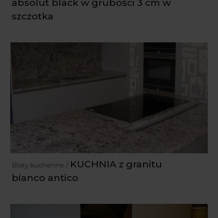
absolut black w grubości 3 cm w
szczotka
KUCHNIA z granitu
Blaty kuchenne /
bianco antico