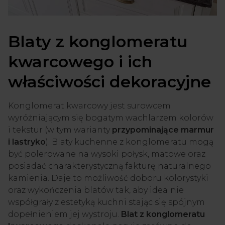
Blaty z konglomeratu
kwarcowego i ich
właściwości dekoracyjne
Konglomerat kwarcowy jest surowcem
wyróżniającym się bogatym wachlarzem kolorów
i tekstur (w tym warianty
przypominające marmur
i lastryko
). Blaty kuchenne z konglomeratu mogą
być polerowane na wysoki połysk, matowe oraz
posiadać charakterystyczną fakturę naturalnego
kamienia. Daje to możliwość doboru kolorystyki
oraz wykończenia blatów tak, aby idealnie
współgrały z estetyką kuchni stając się spójnym
dopełnieniem jej wystroju.
Blat z konglomeratu