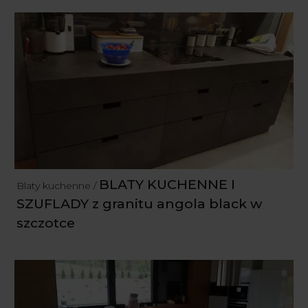
BLATY KUCHENNE I
Blaty kuchenne /
SZUFLADY z granitu angola black w
szczotce