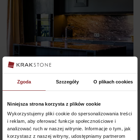
KUCHNIA granitowa,
Blaty kuchenne /
projekt: Piotr Paradowski
Zgoda
Szczegóły
O plikach cookies
www.piotrparadowski.com,
fotografia: PION STUDIO
https://www.facebook.com
Niniejsza strona korzysta z plików cookie
Wykorzystujemy pliki cookie do spersonalizowania treści
i reklam, aby oferować funkcje społecznościowe i
analizować ruch w naszej witrynie. Informacje o tym, jak
korzystasz z naszej witryny, udostępniamy partnerom