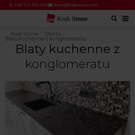
+48 723 333 600
biuro@krakstone.com
Krak
Stone
Krak Stone
Oferta
Blaty kuchenne z konglomeratu
Blaty kuchenne z
konglomeratu