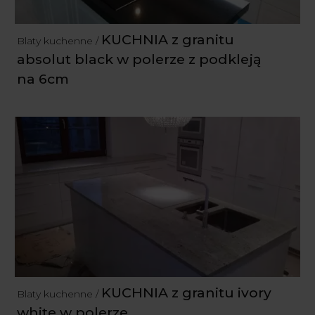
KUCHNIA z granitu
Blaty kuchenne /
absolut black w polerze z podkleją
na 6cm
KUCHNIA z granitu ivory
Blaty kuchenne /
white w polerze