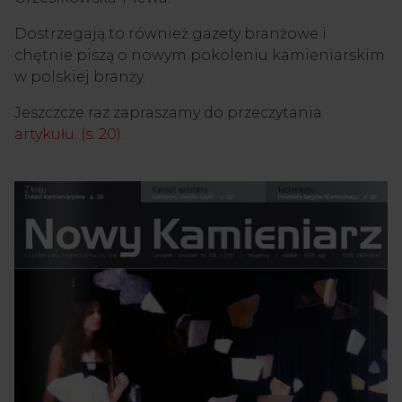
Dostrzegają to również gazety branżowe i
chętnie piszą o nowym pokoleniu kamieniarskim
w polskiej branży.
Jeszczcze raz zapraszamy do przeczytania
artykułu. (s. 20).