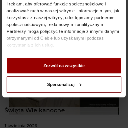
i reklam, aby oferować funkcje społecznościowe i
Uwaga: 1-3 maja 2026
analizować ruch w naszej witrynie. Informacje o tym, jak
nieczynne
korzystasz z naszej witryny, udostępniamy partnerom
28 kwietnia 2026
społecznościowym, reklamowym i analitycznym.
Partnerzy mogą połączyć te informacje z innymi danymi
otrzymanymi od Ciebie lub uzyskanymi podczas
korzystania z ich usług.
Zezwól na wszystkie
Spersonalizuj
Święta Wielkanocne
1 kwietnia 2026