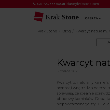
+48 723 333 600
biuro@krakstone.com
Krak
Stone
OFERTA
Krak Stone
Blog
Kwarcyt naturalny.
A
Kwarcyt nat
5 marca 2025
Kwarcyt to naturalny kamień,
aranżacji wnętrz. Ma bardzo m
sprawiają, że idealnie spraw
obudowy kominków. Dodatkow
niepowtarzalnego stylu. Co je