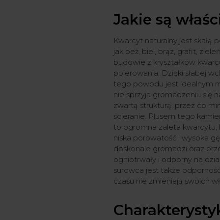
Jakie są właś
Kwarcyt naturalny jest skałą 
jak beż, biel, brąz, grafit, zi
budowie z kryształków kwarcu
polerowania. Dzięki słabej wch
tego powodu jest idealnym ma
nie sprzyja gromadzeniu się n
zwartą strukturą, przez co mi
ścieranie. Plusem tego kamien
to ogromna zaleta kwarcytu, 
niska porowatość i wysoka gę
doskonale gromadzi oraz prze
ogniotrwały i odporny na dzi
surowca jest także odporność
czasu nie zmieniają swoich wł
Charakterysty