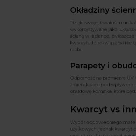
Okładziny ścienn
Dzięki swojej trwałości i uni
wykorzystywane jako luksusow
ścianę w łazience, zwłaszcza
kwarcytu to rozwiązania nie t
ruchu.
Parapety i obu
Odporność na promienie UV i
zmieni koloru pod wpływem s
obudowę kominka, która będzi
Kwarcyt vs inn
Wybór odpowiedniego materia
użytkowych, jednak kwarcyt cz
wypada na tle najpopularniej