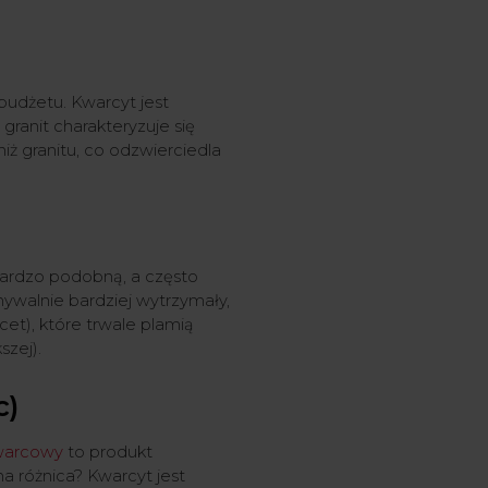
budżetu. Kwarcyt jest
granit charakteryzuje się
niż granitu, co odzwierciedla
bardzo podobną, a często
nywalnie bardziej wytrzymały,
cet), które trwale plamią
szej).
c)
warcowy
to produkt
na różnica? Kwarcyt jest