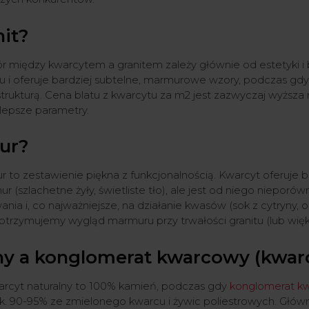
nit?
r między kwarcytem a granitem zależy głównie od estetyki i 
u i oferuje bardziej subtelne, marmurowe wzory, podczas gdy 
 strukturą. Cena blatu z kwarcytu za m2 jest zazwyczaj wyższa 
 lepsze parametry.
ur?
to zestawienie piękna z funkcjonalnością. Kwarcyt oferuje 
 (szlachetne żyły, świetliste tło), ale jest od niego nieporów
nia i, co najważniejsze, na działanie kwasów (sok z cytryny, o
otrzymujemy wygląd marmuru przy trwałości granitu (lub więk
ny a konglomerat kwarcowy (kwar
arcyt naturalny to 100% kamień, podczas gdy
konglomerat k
 ok. 90-95% ze zmielonego kwarcu i żywic poliestrowych. Głów