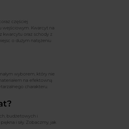
oraz częściej
lu wejściowym. Kwarcyt na
 z kwarcytu oraz schody z
 miejsc o dużym natężeniu
nałym wyborem, który nie
 materiałem na efektowną
tarzalnego charakteru.
at?
ch, budżetowych i
iękna i siły. Zobaczmy, jak