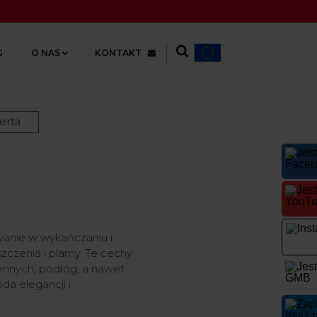
G
O NAS
KONTAKT
erta
wanie w wykańczaniu i
szczenia i plamy. Te cechy
hennych, podłóg, a nawet
a elegancji i