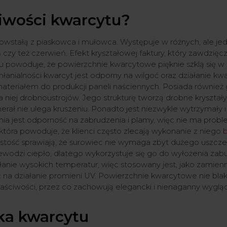
ciwości kwarcytu?
powstałą z piaskowca i mułowca. Występuje w różnych, ale jed
eleń czy też czerwień. Efekt kryształowej faktury, który zawdzię
 powoduje, że powierzchnie kwarcytowe pięknie szklą się w 
łanialności kwarcyt jest odporny na wilgoć oraz działanie kwas
teriałem do produkcji paneli naściennych. Posiada również 
a niej drobnoustrojów. Jego strukturę tworzą drobne kryształy
nerał nie ulega kruszeniu. Ponadto jest niezwykle wytrzymały
ia jest odporność na zabrudzenia i plamy, więc nie ma proble
która powoduje, że klienci często zlecają wykonanie z niego
stość sprawiają, że surowiec nie wymaga zbyt dużego uszczel
wodzi ciepło, dlatego wykorzystuje się go do wyłożenia zab
ałanie wysokich temperatur, więc stosowany jest, jako zamien
 na działanie promieni UV. Powierzchnie kwarcytowe nie blak
aściwości, przez co zachowują elegancki i nienaganny wygląd 
ka kwarcytu