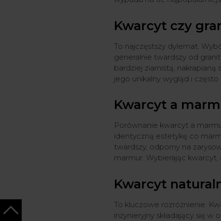
Kwarcyt czy gra
To najczęstszy dylemat. Wybó
generalnie twardszy od granit
bardziej ziarnistą, nakrapianą
jego unikalny wygląd i często
Kwarcyt a marm
Porównanie kwarcyt a marmur 
identyczną estetykę co marmur
twardszy, odporny na zarysowa
marmur. Wybierając kwarcyt, 
Kwarcyt natural
To kluczowe rozróżnienie. Kw
inżynieryjny składający się w