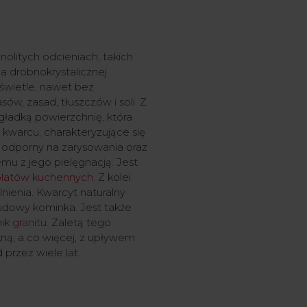
nolitych odcieniach, takich
cza drobnokrystalicznej
świetle, nawet bez
ów, zasad, tłuszczów i soli. Z
gładką powierzchnię, która
 kwarcu, charakteryzujące się
 i odporny na zarysowania oraz
mu z jego pielęgnacją. Jest
blatów kuchennych
. Z kolei
nienia. Kwarcyt naturalny
udowy kominka. Jest także
nik
granitu
. Zaletą tego
ną, a co więcej, z upływem
przez wiele lat.