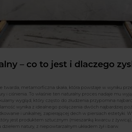
lny – co to jest i dlaczego zy
e twarda, metamorficzna skała, która powstaje w wyniku pr
 i ciśnienia. To właśnie ten naturalny proces nadaje mu wyj
kularny wygląd, który często do złudzenia przypomina najbar
arność wynika z idealnego połączenia dwóch najbardziej po
owanie i unikalnej, zapierającej dech w piersiach estetyki. 
óry jest produktem sztucznym (mieszanką kwarcu z żywicą)
 dziełem natury, z niepowtarzalnym układem żył i barw.