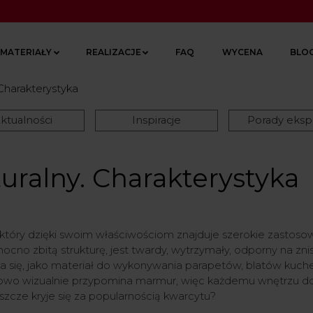
MATERIAŁY
REALIZACJE
FAQ
WYCENA
BLO
 Charakterystyka
ktualności
Inspiracje
Porady eksp
uralny. Charakterystyka
 który dzięki swoim właściwościom znajduje szerokie zastoso
ocno zbitą strukturę, jest twardy, wytrzymały, odporny na zni
dza się, jako materiał do wykonywania parapetów, blatów kuc
o wizualnie przypomina marmur, więc każdemu wnętrzu dod
szcze kryje się za popularnością kwarcytu?