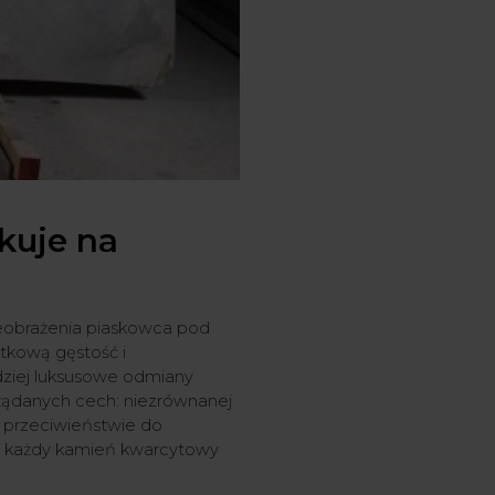
skuje na
zeobrażenia piaskowca pod
ątkową gęstość i
dziej luksusowe odmiany
żądanych cech: niezrównanej
W przeciwieństwie do
, każdy kamień kwarcytowy