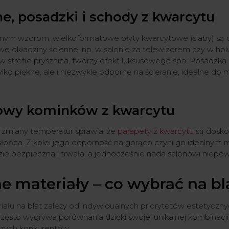
e, posadzki i schody z kwarcytu
kalnym wzorom, wielkoformatowe płyty kwarcytowe (slaby) są c
e okładziny ścienne, np. w salonie za telewizorem czy w ho
 w strefie prysznica, tworzy efekt luksusowego spa. Posadzka
ylko piękne, ale i niezwykle odporne na ścieranie, idealne do
dowy kominków z kwarcytu
 zmiany temperatur sprawia, że
parapety z kwarcytu
są dosko
łońca. Z kolei jego odporność na gorąco czyni go idealnym
e bezpieczna i trwała, a jednocześnie nada salonowi niepow
e materiały – co wybrać na bl
łu na blat zależy od indywidualnych priorytetów estetyczny
ęsto wygrywa porównania dzięki swojej unikalnej kombinacji p
szych konkurentów.