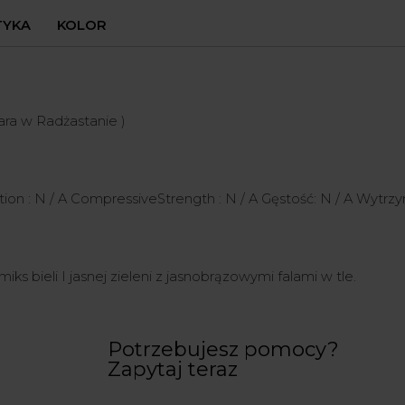
TYKA
KOLOR
ara w Radżastanie )
ion : N / A CompressiveStrength : N / A Gęstość: N / A Wytrzy
iks bieli I jasnej zieleni z jasnobrązowymi falami w tle.
Potrzebujesz pomocy?
Zapytaj teraz