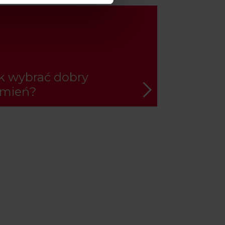
k wybrać dobry
mień?