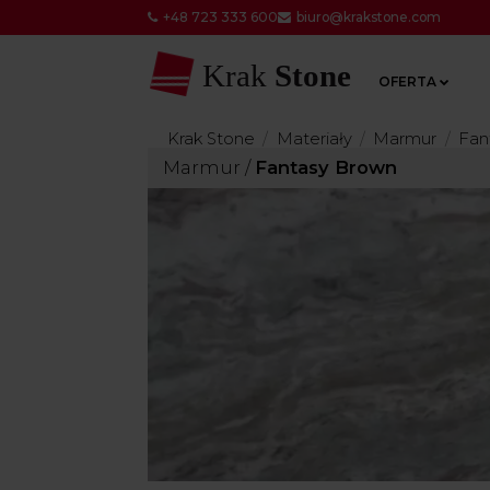
+48 723 333 600
biuro@krakstone.com
Krak
Stone
OFERTA
Krak Stone
Materiały
Marmur
Fan
Marmur
/
Fantasy Brown