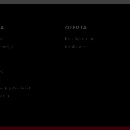
MA
OFERTA
ie
Katalog online
maszyn
Realizacje
kt
j
ka prywatności
amin