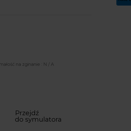
małość na zginanie : N / A
Przejdź
do symulatora