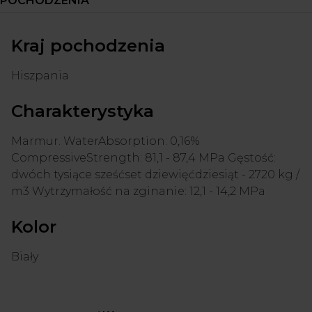
POCHODZENIA
Kraj pochodzenia
Hiszpania
Charakterystyka
Marmur. WaterAbsorption: 0,16%
CompressiveStrength: 81,1 - 87,4 MPa Gęstość:
dwóch tysiące sześćset dziewięćdziesiąt - 2720 kg /
m3 Wytrzymałość na zginanie: 12,1 - 14,2 MPa
Kolor
Biały