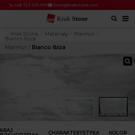
+48 723 333 600
biuro@krakstone.com
Krak
Stone
Krak Stone
Materiały
Marmur
Bianco Ibiza
Marmur
/
Bianco Ibiza
KRAJ
CHARAKTERYSTYKA
KOLOR