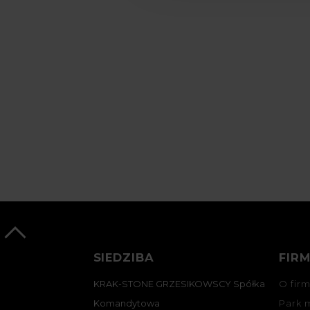
SIEDZIBA
FIR
KRAK-STONE GRZESIKOWSCY Spółka
O firm
Komandytowa
Park 