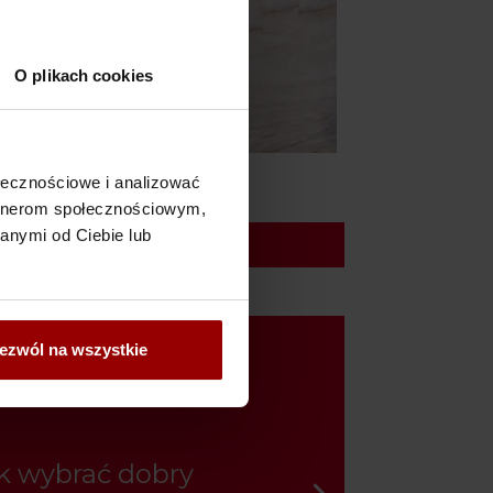
O plikach cookies
e Taj
ołecznościowe i analizować
artnerom społecznościowym,
anymi od Ciebie lub
POKAŻ WIĘCEJ…
ezwól na wszystkie
k wybrać dobry