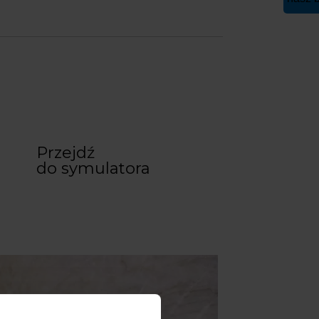
Przejdź
do symulatora