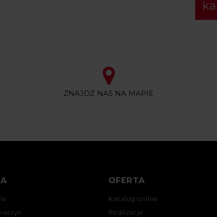
ka
ZNAJDŹ NAS NA MAPIE
MA
OFERTA
ie
Katalog online
maszyn
Realizacje