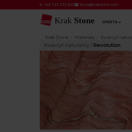
+48 723 333 600
biuro@krakstone.com
Krak
Stone
OFERTA
Krak Stone
Materiały
Kwarcyt natur
Kwarcyt naturalny
/
Revolution