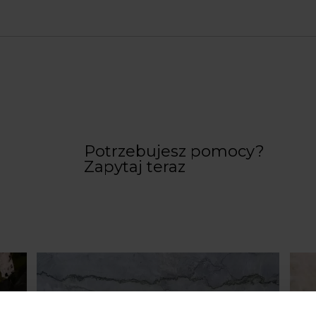
Potrzebujesz pomocy?
Zapytaj teraz