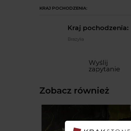
KRAJ POCHODZENIA:
Kraj pochodzenia:
Brazylia
Wyślij
zapytanie
Zobacz również