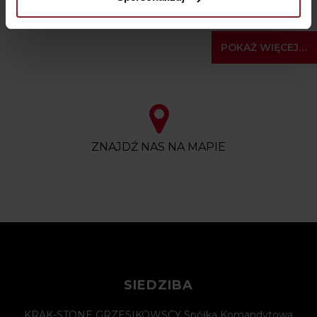
POKAŻ WIĘCEJ…
ZNAJDŹ NAS NA MAPIE
SIEDZIBA
KRAK-STONE GRZESIKOWSCY Spółka Komandytowa