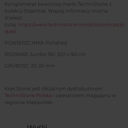
Konglomerat kwarcowy marki TechniStone z
kolekcji Essential. Więcej informacji można
znaleźć
tutaj:
https://www.technistone.com/pl/color/crystal-
steel
.
POWIERZCHNIA: Polished
ROZMIAR: Jumbo 160: 320 x 160 cm
GRUBOŚĆ: 20, 30 mm
Krak Stone jest oficjalnym dystrybutorem
TechniStone Polska
i operatorem magazynu w
regionie Małopolski.
Wyślij