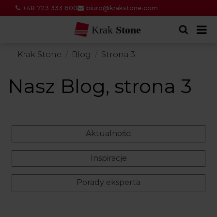
+48 723 333 600
biuro@krakstone.com
Krak
Stone
Krak Stone
Blog
Strona 3
Nasz Blog, strona 3
Aktualności
Inspiracje
Porady eksperta