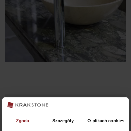
Zmiana lokalizacji i obsługa
klienta zdalna
Zgoda
Szczegóły
O plikach cookies
26 lutego 2024