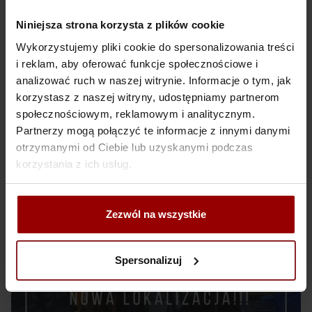
Stało się!
Niniejsza strona korzysta z plików cookie
Przenosimy oficjalnie lokalizację firmy, biuro oraz produkc
do nowej siedziby pod świeżo nadanym adresem:
Wykorzystujemy pliki cookie do spersonalizowania treści
ul. Przemysłowa 19, 32-060 Kryspinów
i reklam, aby oferować funkcje społecznościowe i
Tuż przy zjeździe z A4 Kraków Bielany w stronę Piekar.
analizować ruch w naszej witrynie. Informacje o tym, jak
korzystasz z naszej witryny, udostępniamy partnerom
Więcej informacji poniżej
społecznościowym, reklamowym i analitycznym.
Czytaj więcej…
Partnerzy mogą połączyć te informacje z innymi danymi
otrzymanymi od Ciebie lub uzyskanymi podczas
korzystania z ich usług.
Zezwól na wszystkie
Spersonalizuj