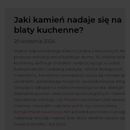
Jaki kamień nadaje się na
blaty kuchenne?
20 września 2024
Wybór odpowiedniego blatu to jedna z kluczowych decyz
podczas aranżacji serca każdego domu. To właśnie blat
kuchenny definiuje charakter wnętrza, łącząc w sobie
funkcjonalność i unikalną estetykę. Wśród dostępnych
materiałów, kamienne rozwiązania cieszą się niesłabnąc
uznaniem, symbolizując trwałość i ponadczasową eleganc
Decyzja o zakupie to ważna inwestycja na lata, dlatego w
dokładnie poznać właściwości poszczególnych materiałó
Niezależnie od tego, czy Twoim marzeniem jest luksuso
marmur, niezwykle odporny
granit
czy nowoczesny
konglomerat kwarcowy,
ten poradnik pomoże Ci podjąć
najlepszą decyzję i wybrać blat, który idealnie wpisze się w
Twoje potrzeby i styl życia.